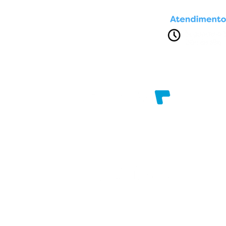
Av. Presidente Dutra, nº 1611
Brasília. Feira de Santana - Bahia
Razão Social: FILADELFIAINFO COMERCIAL
CNPJ: 96.787.858/0001-17