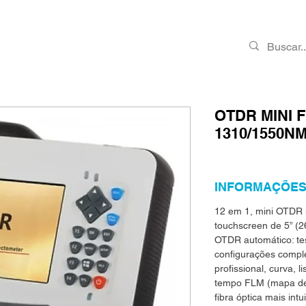
PRODUTOS
RMA
CONTATO
VAGAS
OTDR MINI 
1310/1550
INFORMAÇÕES
12 em 1, mini OTDR m
touchscreen de 5” 
OTDR automático: te
configurações comp
profissional, curva,
tempo FLM (mapa de li
fibra óptica mais intu