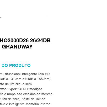
FHO3000D26 26/24DB
NM GRANDWAY
 DO PRODUTO
ultifuncional inteligente Tela HD
(26dB a 1310nm e 24dB a 1550nm)
ste de um clique sem
lexas Expert OTDR: medição
 lista e mapa são exibidos ao mesmo
nk de fibra), teste de link de
itivo e inteligente Memória interna