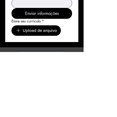
Enviar informações
Envie seu currículo
*
Upload de arquivo
Av. Presidente Dutra, nº 1611
Brasília. Feira de Santana -
Bahia
Razão Social: FILADELFIAINFO