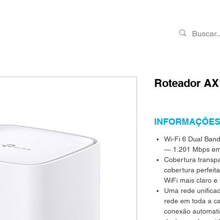
PRODUTOS
RMA
CONTATO
VAGAS
Roteador AX
INFORMAÇÕES
Wi-Fi 6 Dual Band
— 1.201 Mbps em
Cobertura transp
cobertura perfeit
WiFi mais claro e 
Uma rede unifica
rede em toda a c
conexão automati