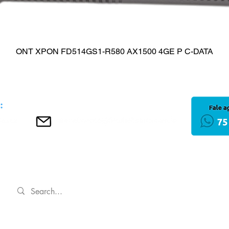
ONT XPON FD514GS1-R580 AX1500 4GE P C-DATA
Visualização rápida
INÍCIO
Política de Privacida
Regulamentos
 LTDA