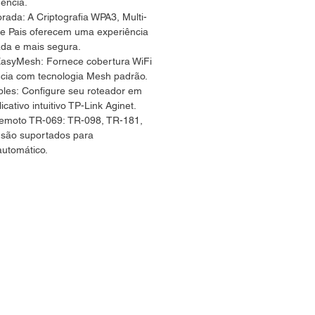
dência.
ada: A Criptografia WPA3, Multi-
de Pais oferecem uma experiência
ada e mais segura.
EasyMesh:
Fornece cobertura WiFi
ncia com tecnologia Mesh padrão.
ples:
Configure seu roteador em
cativo intuitivo TP-Link Aginet.
emoto TR-069: TR-098, TR-181,
são suportados para
automático.