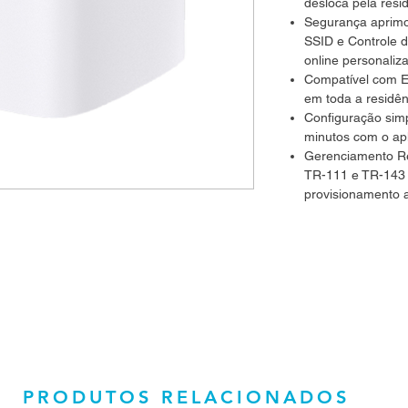
desloca pela resi
Segurança aprimor
SSID e Controle 
online personaliz
Compatível com 
em toda a residê
Configuração sim
minutos com o apli
Gerenciamento R
TR-111 e TR-143 
provisionamento 
PRODUTOS RELACIONADOS