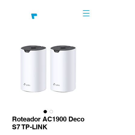
Roteador AC1900 Deco
S7 TP-LINK