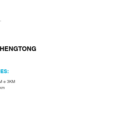
O HENGTONG
ES:
KM e 3KM
 km