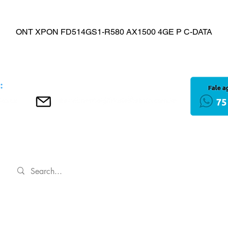
ONT XPON FD514GS1-R580 AX1500 4GE P C-DATA
Visualização rápida
INÍCIO
Política de Privacida
Regulamentos
 LTDA