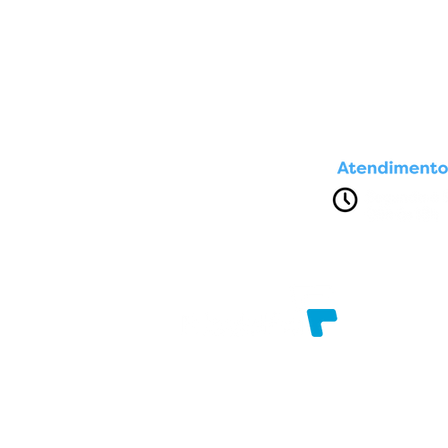
Av. Presidente Dutra, nº 1611
Brasília. Feira de Santana - Bahia
Razão Social: FILADELFIAINFO COMERCIAL
CNPJ: 96.787.858/0001-17