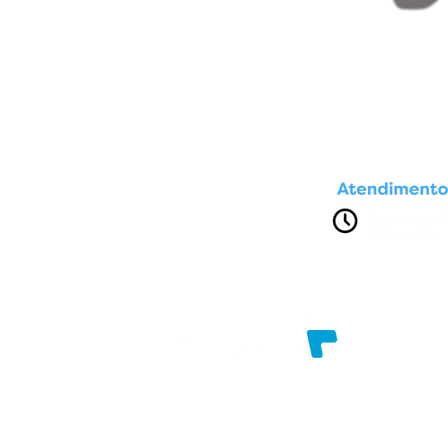
Av. Presidente Dutra, nº 1611
Brasília. Feira de Santana - Bahia
Razão Social: FILADELFIAINFO COMERCIAL
CNPJ: 96.787.858/0001-17