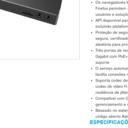
Os navegadores W
Firefox permitem
usuários e solu
API disponível par
incluindo plataf
Proteção de segu
segura, certifica
aleatória para pr
Três portas de r
Gigabit com PoE+
suporte
O serviço automat
facilita conexões
Suporta codec de
codec de vídeo H
resiliência de jit
Compatível com G
gerenciamento e
Baseado no sistem
código aberto Ast
ESPECIFICAÇ