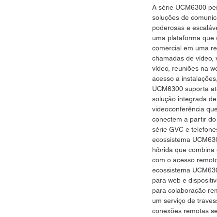
A série UCM6300 per
soluções de comunic
poderosas e escaláve
uma plataforma que 
comercial em uma red
chamadas de vídeo, v
vídeo, reuniões na w
acesso a instalações,
UCM6300 suporta até
solução integrada de
videoconferência que
conectem a partir do 
série GVC e telefone
ecossistema UCM630
híbrida que combina 
com o acesso remot
ecossistema UCM6300
para web e dispositi
para colaboração r
um serviço de traves
conexões remotas s