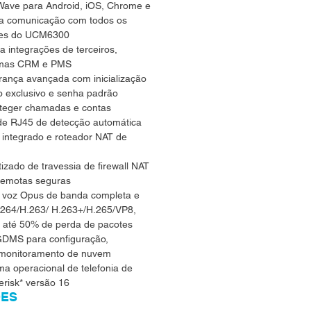
ave para Android, iOS, Chrome e
 a comunicação com todos os
ções do UCM6300
a integrações de terceiros,
ormas CRM e PMS
rança avançada com inicialização
do exclusivo e senha padrão
oteger chamadas e contas
ede RJ45 de detecção automática
 integrado e roteador NAT de
izado de travessia de firewall NAT
 remotas seguras
 voz Opus de banda completa e
.264/H.263/ H.263+/H.265/VP8,
ter até 50% de perda de pacotes
DMS para configuração,
 monitoramento de nuvem
a operacional de telefonia de
erisk* versão 16
ÕES