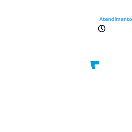
Av. Presidente Dutra, nº 1611
Brasília. Feira de Santana - Bahia
Razão Social: FILADELFIAINFO COMERCIAL
CNPJ: 96.787.858/0001-17