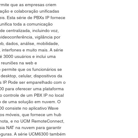
mite que as empresas criem
ação e colaboração unificadas
is. Esta série de PBXs IP fornece
unifica toda a comunicação
e centralizada, incluindo voz,
ideoconferência, vigilância por
eb, dados, análise, mobilidade,
 interfones e muito mais. A série
 3000 usuários e inclui uma
 reuniões na web e
 permite que os funcionários se
desktop, celular, dispositivos da
s IP. Pode ser emparelhado com o
0 para oferecer uma plataforma
o controle de um PBX IP no local
o de uma solução em nuvem. O
 consiste no aplicativo Wave
vos móveis, que fornece um hub
emota, e no UCM RemoteConnect,
sia NAT na nuvem para garantir
eguras. A série UCM6300 também