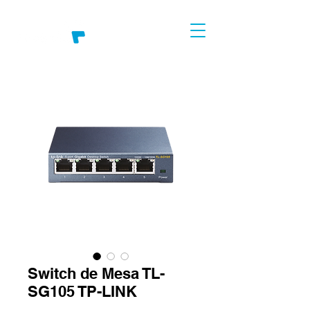
Switch de Mesa TL-
SG105 TP-LINK