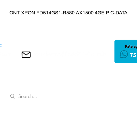
ONT XPON FD514GS1-R580 AX1500 4GE P C-DATA
Visualização rápida
INÍCIO
Política de Privacida
Regulamentos
 LTDA