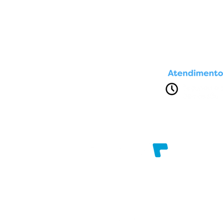
Av. Presidente Dutra, nº 1611
Brasília. Feira de Santana - Bahia
Razão Social: FILADELFIAINFO COMERCIAL
CNPJ: 96.787.858/0001-17