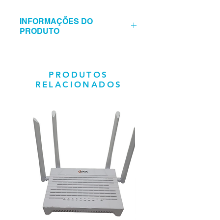
INFORMAÇÕES DO
PRODUTO
Ruijie Router Cloud 5 portas GE
5 Portas Gigabit – RJ45
10/100/1000 Mbps;
PRODUTOS
Funções de router + firewall;
RELACIONADOS
Suporta até 4 WAN para failover
ou balanceamento;
Até 500 Mbps de largura de
banda;
Até 200 utilizadores
recomendados;
CPU: 2 Cores 800MHz;
RAM: 512MB;
FLASH: 4GB SPIFLASH;
Rendimento VPN L2TP/PPTP:
8Mbps;
Número máximo de clientes: 200;
Redundância: RIP, OSPFv2;