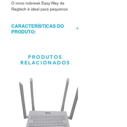
O novo nobreak Easy Way da
Ragtech é ideal para pequenos
escritórios, PDV e estações de
trabalho.
CARACTERÍSTICAS DO
PRODUTO:
Forma de onda
Senoidal modificada (PWM)
Fator de potência 0,5
PRODUTOS
Tensão de entrada
RELACIONADOS
115~127V ou 220V automática
Tensão de saída
115V
Bateria Interna 1
Bateria de 12V 5Ah
Número de tomadas
8 tomadas
Protetor telefônico
Opcional(Sob encomenda)
Sinalização
2 leds multifunção