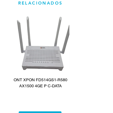
RELACIONADOS
ONT XPON FD514GS1-R580
CAIXA DE SOM PA
AX1500 4GE P C-DATA
SPEAKER TAX4209