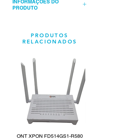
INFORMAÇÕES DO
PRODUTO
Parafuso M12 x 35mm tipo francês
com porca zincada. Ideal para
fixações metálicas.
PRODUTOS
RELACIONADOS
ONT XPON FD514GS1-R580
CAIXA DE SOM PA