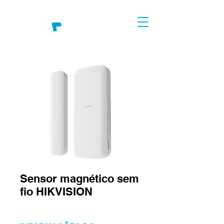
Sensor magnético sem
fio HIKVISION