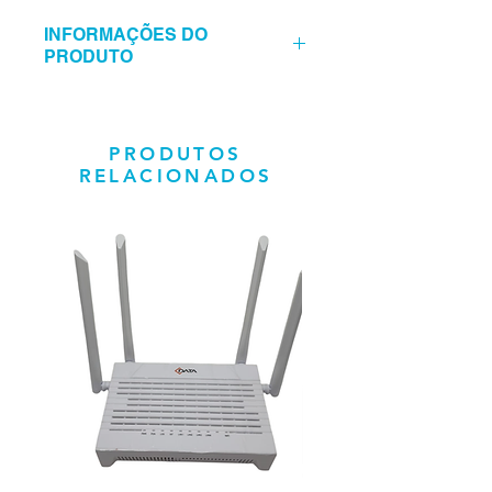
INFORMAÇÕES DO
PRODUTO
Câmera Dome DarkFighter 4MP 25X
DS-2DE5425IW-AE(T5)
CMOS de varredura progressiva
PRODUTOS
de 1/2,8″. Imagens de alta
RELACIONADOS
qualidade com resolução de 4 MP;
Concentra-se na classificação de
alvos humanos e veículos com
base em aprendizagem profunda;
Excelente desempenho em pouca
luz com tecnologia DarkFighter;
O zoom óptico de 25× e o zoom
digital de 16× proporcionam
visualizações aproximadas de
áreas extensas;
WDR, HLC, BLC, 3D DNR,
desembaçamento, exposição
regional, foco regional;
Ampla visão noturna com