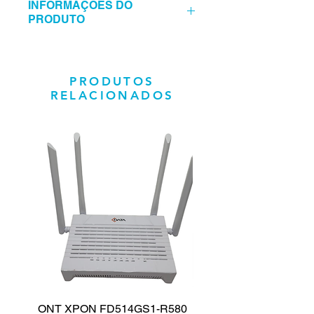
INFORMAÇÕES DO
PRODUTO
CABO CFTV PYNETEC 4P 2*0.4MM
305MTS P
PRODUTOS
RELACIONADOS
ONT XPON FD514GS1-R580
CAIXA DE SOM PA