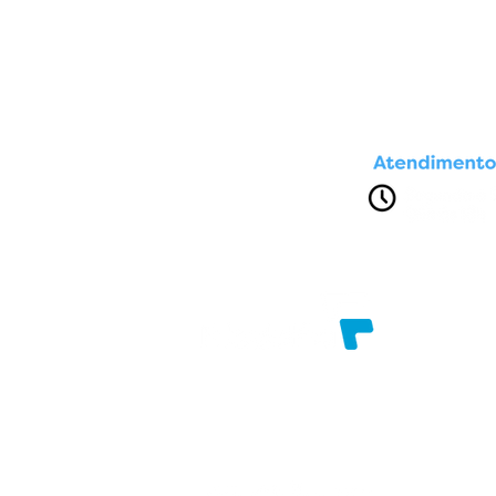
Av. Presidente Dutra, nº 1611
Brasília. Feira de Santana - Bahia
Razão Social: FILADELFIAINFO COMERCIAL
CNPJ: 96.787.858/0001-17