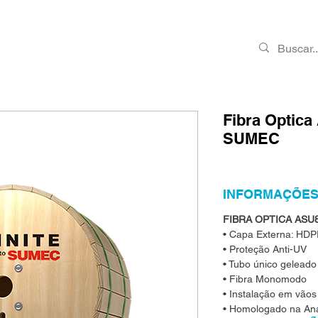
PRODUTOS
RMA
CONTATO
VAGAS
Fibra Optic
SUMEC
INFORMAÇÕES
FIBRA OPTICA ASU
• Capa Externa: HDP
• Proteção Anti-UV
• Tubo único geleado
• Fibra Monomodo
• Instalação em vãos
• Homologado na Ana