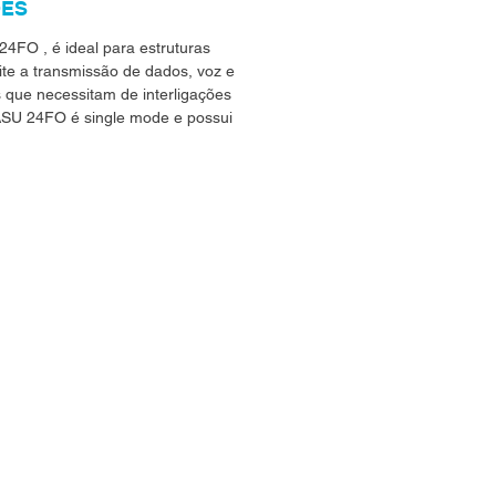
ÕES
FO , é ideal para estruturas
te a transmissão de dados, voz e
s que necessitam de interligações
 ASU 24FO é single mode e possui