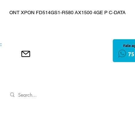
ONT XPON FD514GS1-R580 AX1500 4GE P C-DATA
Visualização rápida
INÍCIO
Política de Privacida
Regulamentos
 LTDA