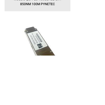
850NM 100M PYNETEC
Módulo GBIC QSFP28 100G ER4
1295-1304NM 40KM PYNETEC