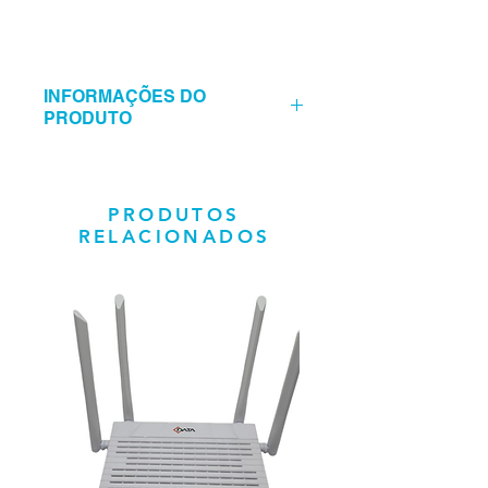
INFORMAÇÕES DO
PRODUTO
• Eficiente, versátil, leve e portátil.
Uma das máquinas mais inovadoras
e compacta do mercado
PRODUTOS
• Emenda automática e aquecimento
RELACIONADOS
automático
• Vida útil do eletrodo de 5000 vezes
(substituível)
• De forma inovadora, não há
necessidade de ferramentas para
substituir os eletrodos
• Fusão rápida: 8 segundos
• Aquecimento do tubete: 18
segundos
• Bateria com capacidade para até
330 fusões por ciclo