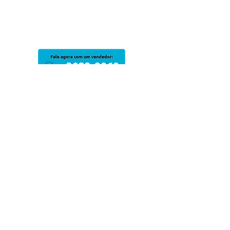
Av. Presidente Dutra, nº 1611
Brasília. Feira de Santana -
Bahia
Razão Social: FILADELFIAINFO
COMERCIAL LTDA
CNPJ:
96.787.858
/0001-17